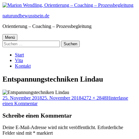
Springe
zum
naturundbewusstsein.de
Inhalt
Orientierung – Coaching – Prozessbegleitung
Primäres
Menü
Suchen
Menü
nach:
Start
Vita
Kontakt
Entspannungstechniken Lindau
Veröffentlicht
Volle
25. November 2018
25. November 2018
4272 × 2848
Hinterlasse
am
zu
Größe
einen Kommentar
Entspannungstechniken
Lindau
Schreibe einen Kommentar
Deine E-Mail-Adresse wird nicht veröffentlicht.
Erforderliche
Felder sind mit
*
markiert