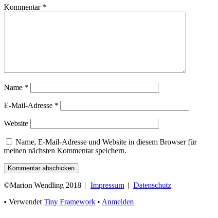
Kommentar
*
Name
*
E-Mail-Adresse
*
Website
Name, E-Mail-Adresse und Website in diesem Browser für
meinen nächsten Kommentar speichern.
Footer
©
Marion Wendling 2018 |
Impressum
|
Datenschutz
Inhalt
•
Verwendet
Tiny Framework
•
Anmelden