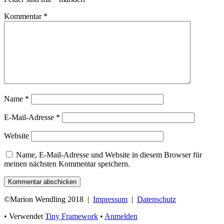
Kommentar
*
Name
*
E-Mail-Adresse
*
Website
Name, E-Mail-Adresse und Website in diesem Browser für
meinen nächsten Kommentar speichern.
Footer
©
Marion Wendling 2018 |
Impressum
|
Datenschutz
Inhalt
•
Verwendet
Tiny Framework
•
Anmelden