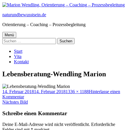
Springe
zum
naturundbewusstsein.de
Inhalt
Orientierung – Coaching – Prozessbegleitung
Primäres
Menü
Suchen
Menü
nach:
Start
Vita
Kontakt
Lebensberatung-Wendling Marion
Veröffentlicht
Volle
14. Februar 2018
14. Februar 2018
1336 × 1188
Hinterlasse einen
am
zu
Größe
Kommentar
Lebensberatung-
Nächstes Bild
Wendling
Marion
Schreibe einen Kommentar
Deine E-Mail-Adresse wird nicht veröffentlicht.
Erforderliche
Felder sind mit
*
markiert